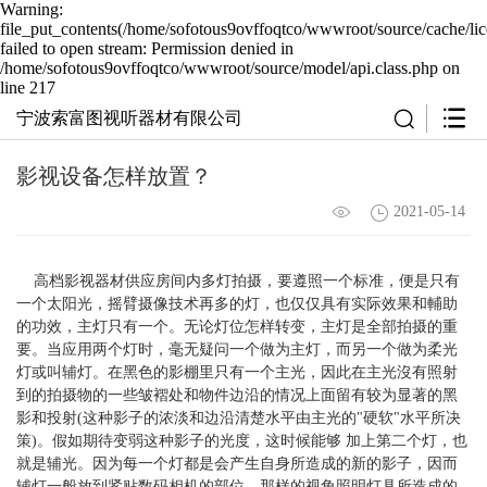
Warning:
file_put_contents(/home/sofotous9ovffoqtco/wwwroot/source/cache/li
failed to open stream: Permission denied in
/home/sofotous9ovffoqtco/wwwroot/source/model/api.class.php on
line 217
宁波索富图视听器材有限公司
影视设备怎样放置？
2021-05-14
高档影视器材供应房间内多灯拍摄，要遵照一个标准，便是只有
一个太阳光，摇臂摄像技术再多的灯，也仅仅具有实际效果和輔助
的功效，主灯只有一个。无论灯位怎样转变，主灯是全部拍摄的重
要。当应用两个灯时，毫无疑问一个做为主灯，而另一个做为柔光
灯或叫辅灯。在黑色的影棚里只有一个主光，因此在主光沒有照射
到的拍摄物的一些皱褶处和物件边沿的情况上面留有较为显著的黑
影和投射(这种影子的浓淡和边沿清楚水平由主光的"硬软"水平所决
策)。假如期待变弱这种影子的光度，这时候能够 加上第二个灯，也
就是辅光。因为每一个灯都是会产生自身所造成的新的影子，因而
辅灯一般放到紧贴数码相机的部位，那样的视角照明灯具所造成的