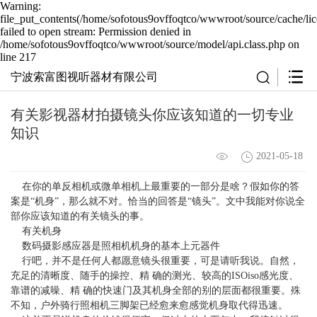
Warning:
file_put_contents(/home/sofotous9ovffoqtco/wwwroot/source/cache/li
failed to open stream: Permission denied in
/home/sofotous9ovffoqtco/wwwroot/source/model/api.class.php on
line 217
宁波索富图视听器材有限公司
有关影视器材拍摄镜头你应该知道的一切专业
知识
2021-05-18
在你的单反相机或微单相机上最重要的一部分是啥？假如你的答
案是“机身”，那么就不对。恰当的回答是“镜头”。文中我能对你说全
部你应该知道的有关镜头的事。
有关机身
数码摄影感应器是照相机机身的基本上元器件
行吧，并不是任何人都愿意镜头很重要，可是请听我说。自然，
充足的清晰度、随手的操控、精 确的测光、较高的ISOiso感光度、
靠谱的减噪、精 确的快速门及其机身全部的别的层面都很重要。殊
不知，户外骑行照相机三脚架已经愈来愈感觉机身取代得迅速。