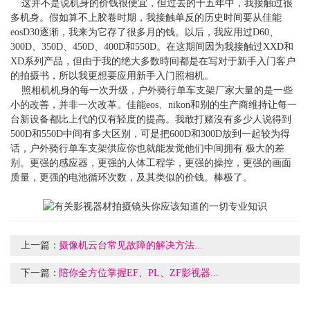
这并不是说机身的价钱很便宜，但过去的十五年中，我接触过很
多机身。假如算不上胶卷时期，我接触单反的历史时间要从佳能
eosD30逐渐，我来为它存了很多月的钱。以后，我应用过D60、
300D、350D、450D、400D和550D。在这期间因为我接触过XXD和
XD系列产品，但由于我的绝大多数時间都是在写对于新手入门客户
的拍摄书，所以我更想要应用新手入门照相机。
照相机机身的每一次升级，户外骑行单车支架厂家大量的是一些
小的改善，并非一次改革。佳能eos、nikon和别的生产商维持让每一
台新设备都比上代的仅有轻度的提高。我敢打赌沒有多少人说得到
500D和550D中间有多大区别，可是把600D和300D放到一起较为得
话，户外骑行单车支架供应你也就能发觉他们中间拥有 极大的差
别。更强的感应器，更强的人体工程学，更强的操控，更强的画面
质量，更强的电池循环次数，及其类似的价钱。棒极了。
上一篇：
摄像机云台常见故障的解决方法...
下一篇：
陪你全方位掌握EF、PL、ZF影视器...