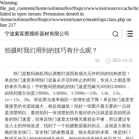
Warning:
file_put_contents(/home/sofotous9ovffoqtco/wwwroot/source/cache/li
failed to open stream: Permission denied in
/home/sofotous9ovffoqtco/wwwroot/source/model/api.class.php on
line 217
宁波索富图视听器材有限公司
拍摄时我们用到的技巧有什么呢？
2021-12-21
快门是数码相机用以调整灯源照射感光元件时间的结构类型！
单反快门速度表明快门设备从开启到终止的时间，专业人士都是用
秒来作为单位！平时数码照相机的快门速度范畴为30S到1/8000S，
由快到慢分别是1/8000s、1/4000s、1/2000s~~1/8s、1/4s、1/2s、
1s~~15s、30s。邻近两当速率相距一倍增长或下降！单反快门速度变
慢接受的光源就越大，相反就越低！拍好一张图片最主要的一点就
是清楚明白，要想拍到一张清楚的照片最好的办法就是提高拍照设
备的快门速度，但单反快门速度太快曝光量就会不够，所以通过专
业人士的持续改进，找到了一个拍摄数据最好的点，这就是大家知
晓的安全快门，安全快门的参数值是，镜头焦距的末尾，便是快门
数据不低于1/拍好时的镜头焦距，例如你的设备镜头焦距是70，所以