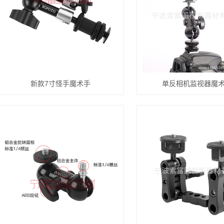
新款7寸怪手魔术手
单反相机监视器魔