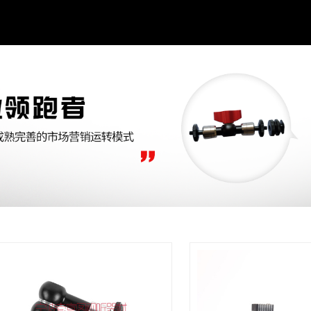
e_cache.php): failed to open stream: Permission denied in /home/sofotous9ovffoq