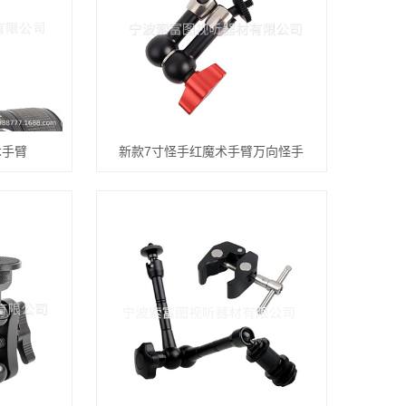
术手臂
新款7寸怪手红魔术手臂万向怪手