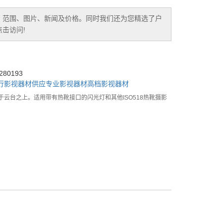
、范围、图片、新闻及价格。同时我们还为您精选了
户
击访问!
80193
行影视器材供应
专业影视器材
高档影视器材
云台之上。适用带有热靴接口的闪光灯和其他ISO518热靴摄影