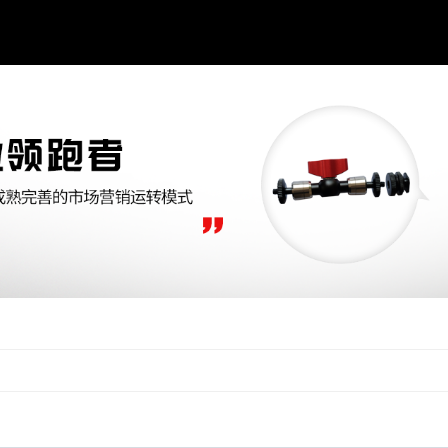
e_cache.php): failed to open stream: Permission denied in /home/sofotous9ovffoq