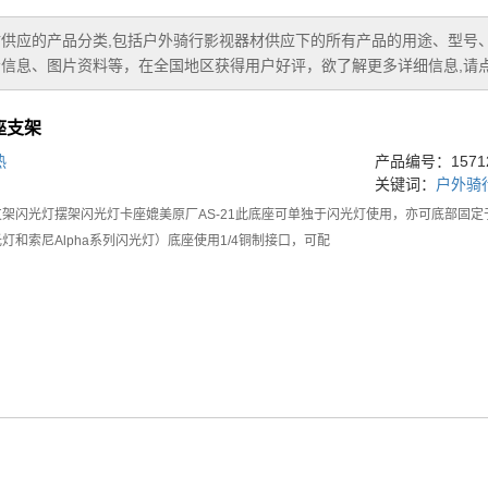
材供应
的产品分类,包括
户外骑行影视器材供应
下的所有产品的用途、型号
信息、图片资料等，在全国地区获得用户好评，欲了解更多详细信息,请点
座支架
热
产品编号：15712
关键词：
户外骑
架闪光灯摆架闪光灯卡座媲美原厂AS-21此底座可单独于闪光灯使用，亦可底部固定于
灯和索尼Alpha系列闪光灯）底座使用1/4铜制接口，可配