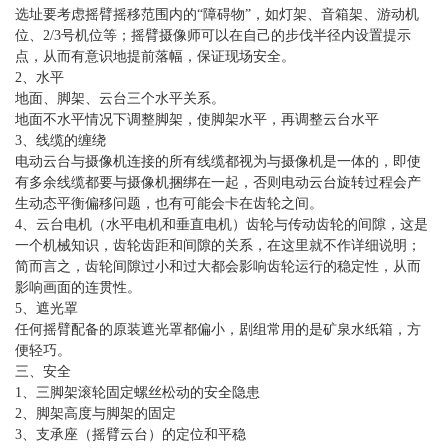
选址要考虑摇臂摇移范围内的“障碍物”，如灯架、音箱架、游动机
位、2/3号机位等；摇臂摄像师可以在自己的步伐半径内设置提示
点，从而有意识地提前落幅，保证现场安全。
2、水平
地面、脚架、云台三个水平关系。
地面不水平情况下调整脚架，使脚架水平，再调整云台水平
3、线缆的缠绕
电动云台与摄像机连接的所有线缆都视为与摄像机是一体的，即使
有多余线缆都要与摄像机捆绑在一起，否则电动云台旋转过程会产
生动态平衡偏移问题，也有可能会卡在齿轮之间。
4、云台电机（水平电机和垂直电机）齿轮与传动齿轮的间隙，这是
一个机械知识，齿轮齿距和间隙的关系，在这里就不作详细说明；
简而言之，齿轮间隙过小和过大都会影响齿轮运行的稳定性，从而
影响画面的连贯性。
5、遮光罩
任何摇臂配备的原装遮光罩都偏小，剧组常用的是矿泉水纸箱，方
便轻巧。
三、安全
1、三脚架滚轮固定螺丝松动的安全隐患
2、脚架高度与脚架的固定
3、支承座（摇臂云台）的定位和平稳